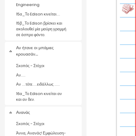
Engineering
15α_Το Edison κινείται....
15β_Το Edison βρίσκει και
ακολουθεί μία μαύρη γραμμή
σε άσπρο φόντο.
Αν ήτανε οι μπάμιες
Collapse
κρουασάν...
Σκοπός - Στόχοι
Αν.....
Αν ....τότε.....ειδάλλως ......
16α_Το Edison κινείται αν
και αν δεν.
Ανανάς
Collapse
Σκοπός - Στόχοι
Άννα, Ανανάς! Εμφώλευση-