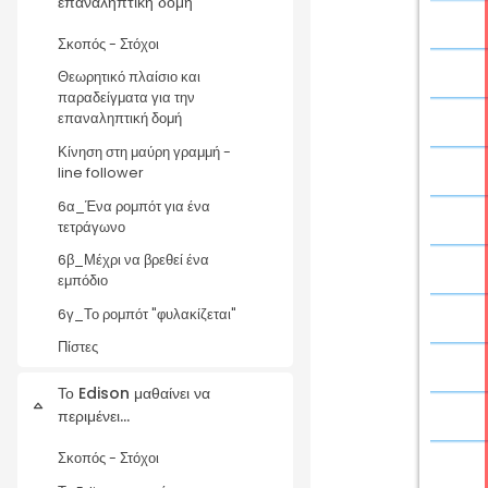
επαναληπτική δομή
Σκοπός - Στόχοι
Θεωρητικό πλαίσιο και
παραδείγματα για την
επαναληπτική δομή
Κίνηση στη μαύρη γραμμή -
line follower
6α_Ένα ρομπότ για ένα
τετράγωνο
6β_Μέχρι να βρεθεί ένα
εμπόδιο
6γ_Το ρομπότ "φυλακίζεται"
Πίστες
Το Edison μαθαίνει να
Collapse
περιμένει...
Σκοπός - Στόχοι