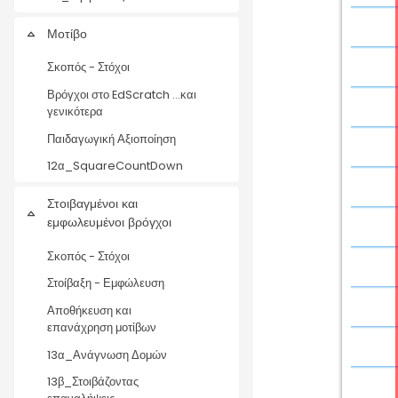
Μοτίβο
Collapse
Σκοπός - Στόχοι
Βρόγχοι στο EdScratch ...και
γενικότερα
Παιδαγωγική Αξιοποίηση
12α_SquareCountDown
Στοιβαγμένοι και
Collapse
εμφωλευμένοι βρόγχοι
Σκοπός - Στόχοι
Στοίβαξη - Εμφώλευση
Αποθήκευση και
επανάχρηση μοτίβων
13α_Ανάγνωση Δομών
13β_Στοιβάζοντας