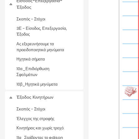
Είσοδος-Επεξεργασία-
Collapse
Έξοδος
Σκοπός - Στόχοι
3Ε - Είσοδος, Επεξεργασία,
Έξοδος
Ας εξερευνήσουμε τα
προειδοποιητικά μηνύματα
Ηχητικά σήματα
10α_Επιδιόρθωση
Σφαλμάτων
10β_Ηχητικά μηνύματα
Έξοδος Κινητήρων
Collapse
Σκοπός - Στόχοι
Έλεγχος της στροφής
Κινητήρας και χωρίς τροχό.
11α_Στρίβοντας το edison