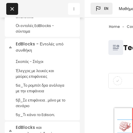
4β_Το Edison παίζει μουσική
Skip to main content
Μαθήμ
EN
Οι εντολές του EdBlocks -
Blocks
My Courses
αναλυτικά
Οι εντολές EdBlocks -
Home
Co
σύντομα
Blocks
Blocks
EdBlocks - Εντολές υπό
Te
Collapse
συνθήκη
Σκοπός - Στόχοι
Έλεγχος με λευκές και
Blocks
Completio
μαύρες επιφάνειες
5α_Το ρομπότ δρα ανάλογα
με την επιφάνεια
5β_Σε επιφάνεια...μόνο με το
σενάριο
5γ_Τι κάνει το Edison;
EdBlocks και
Collapse