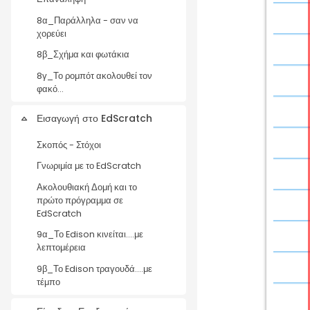
8α_Παράλληλα - σαν να
χορεύει
8β_Σχήμα και φωτάκια
8γ_Το ρομπότ ακολουθεί τον
φακό...
Εισαγωγή στο EdScratch
Collapse
Σκοπός - Στόχοι
Γνωριμία με το EdScratch
Ακολουθιακή Δομή και το
πρώτο πρόγραμμα σε
EdScratch
9α_Το Edison κινείται....με
λεπτομέρεια
9β_Το Edison τραγουδά....με
τέμπο