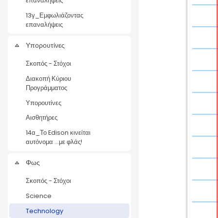
επαναλήψεις
13γ_Εμφωλιάζοντας
επαναλήψεις
Υπορουτίνες
Collapse
Σκοπός - Στόχοι
Διακοπή Κύριου
Προγράμματος
Υπορουτίνες
Αισθητήρες
14α_Το Edison κινείται
αυτόνομα ...με φλάς!
Φως
Collapse
Σκοπός - Στόχοι
Science
Technology