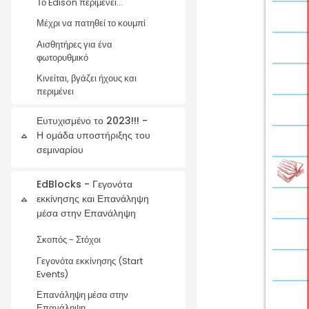
Το Edison περιμένει...
Μέχρι να πατηθεί το κουμπί
Αισθητήρες για ένα
φωτορυθμικό
Κινείται, βγάζει ήχους και
περιμένει
Ευτυχισμένο το 2023!!! -
Η ομάδα υποστήριξης του
Collapse
σεμιναρίου
EdBlocks - Γεγονότα
εκκίνησης και Επανάληψη
Collapse
μέσα στην Επανάληψη
Σκοπός - Στόχοι
Γεγονότα εκκίνησης (Start
Events)
Επανάληψη μέσα στην
Επανάληψη