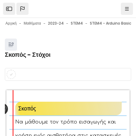
Μετάβαση στο κεντρικό περιεχόμενο
Open the sidebar
Πλοή
Αρχική
Μαθήματα
2023-24
STEM4
Μπλοκ
Σκοπός - Στόχοι
Μπλοκ
Απαιτήσεις ολοκλήρωσης
Σκοπός
Να μάθουμε τον τρόπο εισαγωγής και
χρήση ενός αισθητήρα στις κατασκευές