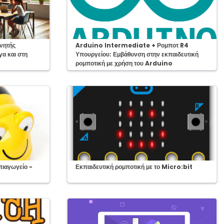
Course:
χνητής
Arduino Intermediate + Ρομποτ R4
α και στη
Υπουργείου: Εμβάθυνση στην εκπαιδευτική
ρομποτική με χρήση του Arduino
Course:
πιαγωγείο -
Εκπαιδευτική ρομποτική με το Micro:bit