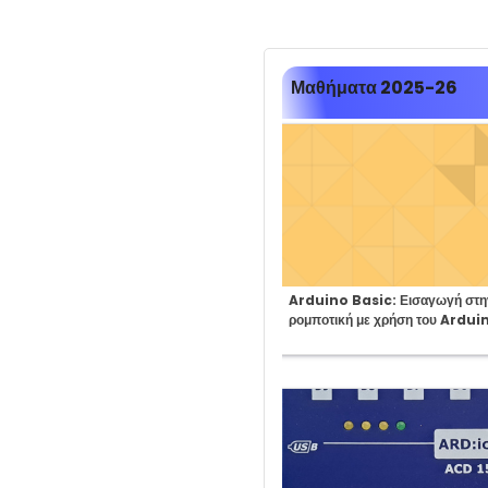
Μαθήματα 2025-26
Course:
Arduino Basic: Εισαγωγή στην
ρομποτική με χρήση του Ardui