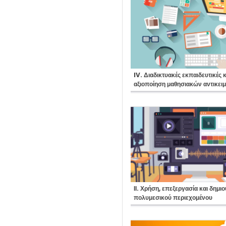
Course:
IV. Διαδικτυακές εκπαιδευτικές κ
αξιοποίηση μαθησιακών αντικει
Course:
ΙΙ. Χρήση, επεξεργασία και δημι
πολυμεσικού περιεχομένου