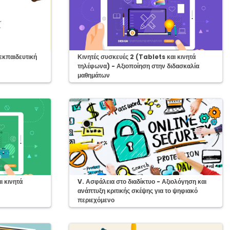
Course:
εκπαιδευτική
Κινητές συσκευές 2 (Tablets και κινητά
τηλέφωνα) - Αξιοποίηση στην διδασκαλία
μαθημάτων
Course:
ι κινητά
V. Ασφάλεια στο διαδίκτυο - Αξιολόγηση και
ανάπτυξη κριτικής σκέψης για το ψηφιακό
περιεχόμενο