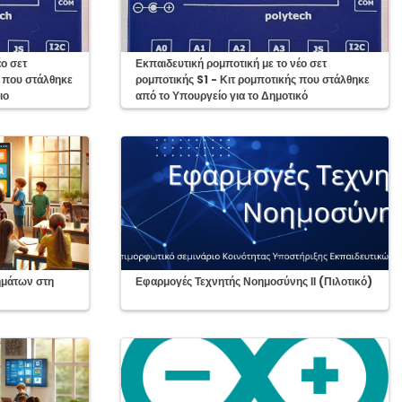
Course:
έο σετ
Εκπαιδευτική ρομποτική με το νέο σετ
ς που στάλθηκε
ρομποτικής S1 - Κιτ ρομποτικής που στάλθηκε
ιο
από το Υπουργείο για το Δημοτικό
Course:
ημάτων στη
Εφαρμογές Τεχνητής Νοημοσύνης ΙΙ (Πιλοτικό)