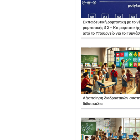
Course:
Εκπαιδευτική ρομποτική με το ν
ρομποτικής S2 - Κιτ ρομποτική
από το Υπουργείο για το Γυμνάσ
Course:
Αξιοποίηση διαδραστικών συστ
διδασκαλία