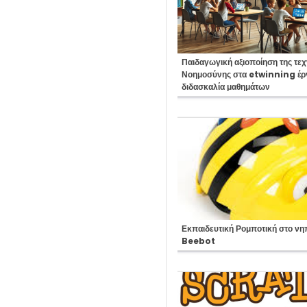
Course:
Παιδαγωγική αξιοποίηση της τε
Νοημοσύνης στα etwinning έργ
διδασκαλία μαθημάτων
Course:
Εκπαιδευτική Ρομποτική στο νη
Beebot