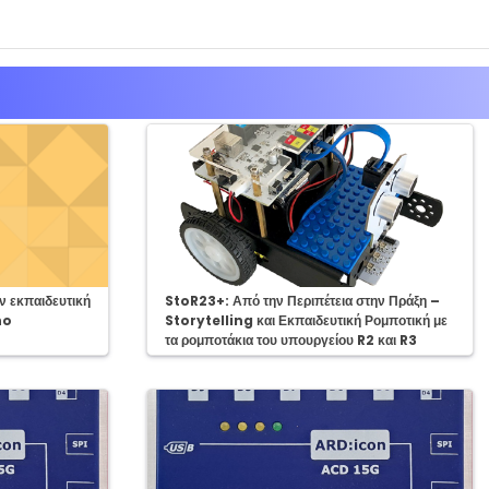
Course:
 εκπαιδευτική
StoR23+: Από την Περιπέτεια στην Πράξη –
no
Storytelling και Εκπαιδευτική Ρομποτική με
τα ρομποτάκια του υπουργείου R2 και R3