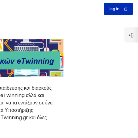
Log in
Op
παίδευσης και διαρκούς
 eTwinning αλλά και
αι να τα εντάξουν σε ένα
τα Υποστήριξης
Τwinning.gr και όλες