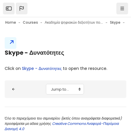
Skip to main content
Open the sidebar
Navi
Home
Courses
Ακαδημία ψηφιακών δεξιοτήτων πολιτών
Skype
S
Blocks
Skype - Δυνατότητες
Blocks
Completion requirements
Click on
Skype - Δυνατότητες
to open the resource.
Blocks
Jump to...
Όλο το περιεχόμενο του σεμιναρίου (εκτός όπου αναγράφεται διαφορετικά)
προσφέρεται με αδεια χρήσης
Creative Commons Αναφορά-Παρόμοια
Διανομή 4.0