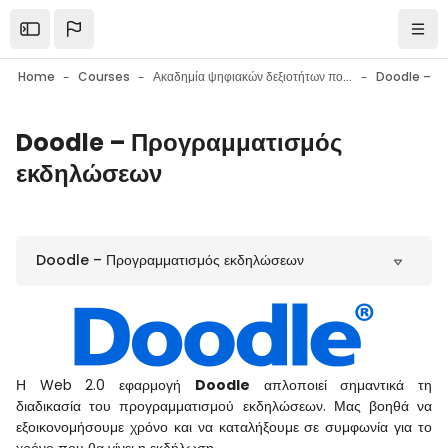
Skip to main content
Open the sidebar
Navi
Home
Courses
Ακαδημία ψηφιακών δεξιοτήτων πολιτών
Doodle – Προγραμματισμός
Blocks
εκδηλώσεων
Blocks
Doodle – Προγραμματισμός εκδηλώσεων
Η Web 2.0 εφαρμογή
Doodle
απλοποιεί σημαντικά τη
διαδικασία του προγραμματισμού εκδηλώσεων. Μας βοηθά να
εξοικονομήσουμε χρόνο και να καταλήξουμε σε συμφωνία για το