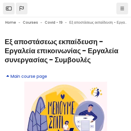
Skip to main content
Open the sidebar
Navi
Home
Courses
Covid - 19
Εξ αποστάσεως εκπαίδευση - Εργαλεία επικοινωνίας - Εργαλεία συνεργασίας - Συμβουλές
Εξ αποστάσεως εκπαίδευση -
Blocks
Εργαλεία επικοινωνίας - Εργαλεία
συνεργασίας - Συμβουλές
Blocks
Main course page