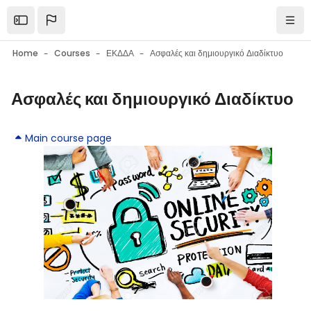
Skip to main content
Open the sidebar
Navi
Home
Courses
ΕΚΔΔΑ
Ασφαλές και δημιουργικό Διαδίκτυο
Ασφαλές και δημιουργικό Διαδίκτυο
Blocks
Blocks
Main course page