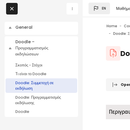
Skip to main content
Μαθήμ
EN
Blocks
My Courses
Home
Co
General
Collapse
Doodle: Σ
Blocks
Doodle –
Προγραμματισμός
Blocks
Collapse
Do
εκδηλώσεων
Σκοπός - Στόχοι
Τι είναι το Doodle
Blocks
Completio
Doodle: Συμμετοχή σε
Ope
εκδήλωση
Doodle: Προγραμματισμός
εκδήλωσης
Περιγρα
Doodle