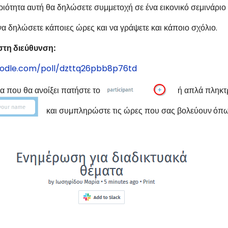
ιότητα αυτή θα δηλώσετε συμμετοχή σε ένα εικονικό σεμινάριο
α δηλώσετε κάποιες ώρες και να γράψετε και κάποιο σχόλιο.
στη διεύθυνση:
oodle.com/poll/dzttq26pbb8p76td
α που θα ανοίξει πατήστε το
ή απλά πληκτρ
και συμπληρώστε τις ώρες που σας βολεύουν
όπω