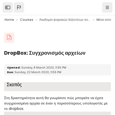
Skip to main content
Open the sidebar
Navi
Home
Courses
Ακαδημία ψηφιακών δεξιοτήτων πολιτών
Blocks
DropBox: Συγχρονισμός αρχείων
Blocks
Completion requirements
Opened:
Sunday, 8 March 2020, 11:55 PM
Due:
Sunday, 22 March 2020, 11:55 PM
Σκοπός
Στη δραστηριότητα αυτή θα γνωρίσετε πώς μπορείτε να έχετε
συγχρονισμένα αρχεία σε έναν η περισσότερους υπολογιστές με
το
dropbox
.