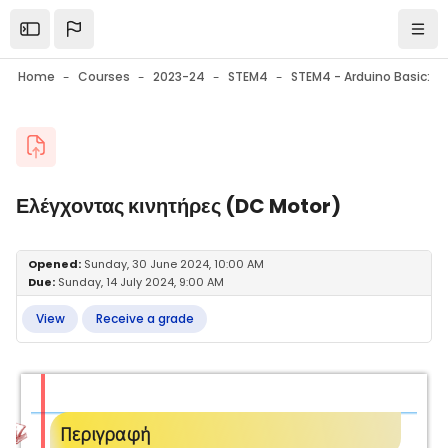
Skip to main content
Open the sidebar
Navi
Home
Courses
2023-24
STEM4
Blocks
Ελέγχοντας κινητήρες (DC Motor)
Blocks
Completion requirements
Opened:
Sunday, 30 June 2024, 10:00 AM
Due:
Sunday, 14 July 2024, 9:00 AM
View
Receive a grade
Περιγραφή