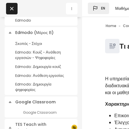
Skip to main content
Edmodo: Πρόσκληση μελών
Μαθήμ
EN
Blocks
για την Τάξη
My Courses
Edmodo
Home
Co
Edmodo (Μέρος Β)
Collapse
Blocks
Blocks
Σκοπός - Στόχοι
Τι 
Edmodo: Κουίζ - Ανάθεση
εργασιών - Ψηφοφορίες
Edmodo: Δημιουργία κουίζ
Blocks
Completio
Edmodo: Ανάθεση εργασίας
Η υπηρεσία
Edmodo: Δημιουργία
διαδικτυακ
ψηφοφορίας
και οι μαθη
Google Classroom
Collapse
Χαρακτηρι
Google Classroom
Επικοι
Έλεγχο
TES Teach with