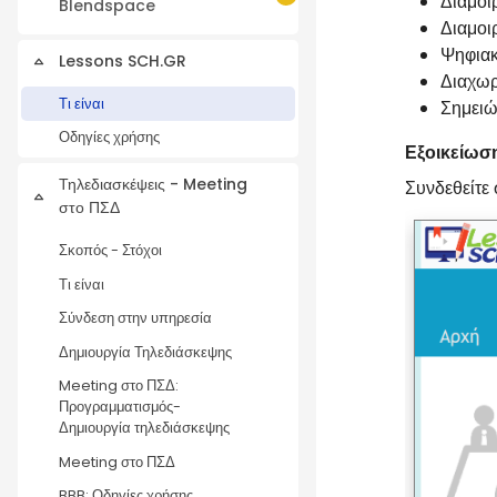
Διαμοι
Collapse
Blendspace
Διαμοι
Ψηφια
Lessons SCH.GR
Collapse
Διαχωρ
Τι είναι
Σημειώ
Οδηγίες χρήσης
Εξοικείωση
Τηλεδιασκέψεις - Meeting
Συνδεθείτε
Collapse
στο ΠΣΔ
Σκοπός - Στόχοι
Τι είναι
Σύνδεση στην υπηρεσία
Δημιουργία Τηλεδιάσκεψης
Meeting στο ΠΣΔ:
Προγραμματισμός-
Δημιουργία τηλεδιάσκεψης
Meeting στο ΠΣΔ
BBB: Οδηγίες χρήσης