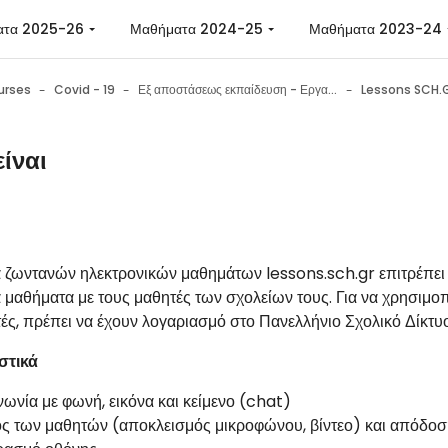
ατα 2025-26
Μαθήματα 2024-25
Μαθήματα 2023-24
urses
Covid - 19
Εξ αποστάσεως εκπαίδευση - Εργαλεία επικοινωνίας - Εργαλεία συνεργασίας - Συμβουλές
Lessons SCH.
είναι
n requirements
 ζωντανών ηλεκτρονικών μαθημάτων lessons.sch.gr επιτρέπει
ά μαθήματα με τους μαθητές των σχολείων τους.
Για να χρησιμοπ
τές, πρέπει να έχουν λογαριασμό στο Πανελλήνιο Σχολικό Δίκτυ
στικά
νωνία με φωνή, εικόνα και κείμενο (chat)
ς των μαθητών (αποκλεισμός μικροφώνου, βίντεο) και απόδο