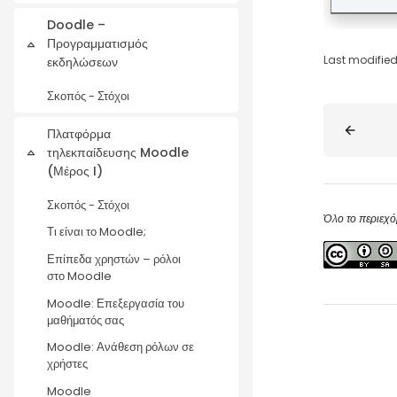
Doodle –
Προγραμματισμός
Collapse
Last modified
εκδηλώσεων
Σκοπός - Στόχοι
Blocks
Πλατφόρμα
τηλεκπαίδευσης Moodle
Collapse
(Μέρος I)
Σκοπός - Στόχοι
Όλο το περιεχό
Τι είναι το Moodle;
Επίπεδα χρηστών – ρόλοι
στο Moodle
Moodle: Επεξεργασία του
μαθήματός σας
Moodle: Ανάθεση ρόλων σε
χρήστες
Moodle