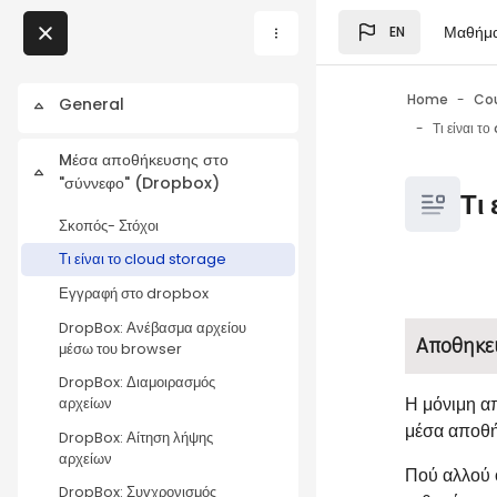
Skip to main content
Μαθήμ
EN
Blocks
My Courses
Home
Co
General
Collapse
Τι είναι τ
Blocks
Mέσα αποθήκευσης στο
Collapse
"σύννεφο" (Dropbox)
Blocks
Τι
Σκοπός- Στόχοι
Τι είναι το cloud storage
Εγγραφή στο dropbox
Blocks
Completio
DropBox: Ανέβασμα αρχείου
Αποθηκευ
μέσω του browser
DropBox: Διαμοιρασμός
Η μόνιμη α
αρχείων
μέσα αποθή
DropBox: Αίτηση λήψης
αρχείων
Πού αλλού ό
DropBox: Συγχρονισμός