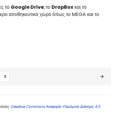
ες τo
Google Drive
, το
DropBox
και το
ερο αποθηκευτικό χώρο όπως το MEGA και το
χρήσης
Creative Commons Αναφορά-Παρόμοια Διανομή 4.0