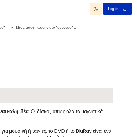
Dark Mode
Log in
Mέσα αποθήκευσης στο "σύννεφο" (Dropbox)
Mέσα αποθήκευσης στο "σύννεφο" (Dropbox)
ναι καλή ιδέα
. Οι δίσκοι, όπως όλα τα μαγνητικά
α μουσική ή ταινίες, το DVD ή το BluRay είναι ένα