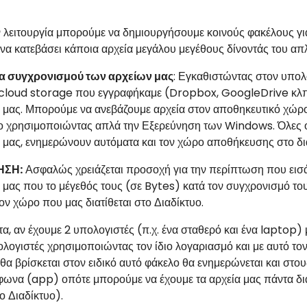
ν λειτουργία μπορούμε να δημιουργήσουμε κοινούς φακέλους γι
να κατεβάσει κάποια αρχεία μεγάλου μεγέθους δίνοντάς του απλ
α συγχρονισμού των αρχείων μας
: Εγκαθιστώντας στον υπολ
cloud storage που εγγραφήκαμε (Dropbox, GoogleDrive κλπ), 
 μας. Μπορούμε να ανεβάζουμε αρχεία στον αποθηκευτικό χώρο 
ο χρησιμοποιώντας απλά την Εξερεύνηση των Windows. Όλες οι
 μας, ενημερώνουν αυτόματα και τον χώρο αποθήκευσης στο δια
ΗΣΗ:
Ασφαλώς χρειάζεται προσοχή για την περίπτωση που εισάγ
 μας που το μέγεθός τους (σε Bytes) κατά τον συγχρονισμό το
ον χώρο που μας διατίθεται στο Διαδίκτυο.
α, αν έχουμε 2 υπολογιστές (π.χ. ένα σταθερό και ένα laptop
λογιστές χρησιμοποιώντας τον ίδιο λογαριασμό και με αυτό το
θα βρίσκεται στον ειδικό αυτό φάκελο θα ενημερώνεται και στο
φωνα (app) οπότε μπορούμε να έχουμε τα αρχεία μας πάντα δια
ο Διαδίκτυο).