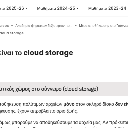
ατα 2025-26
Μαθήματα 2024-25
Μαθήματα 2023-24
urses
Ακαδημία ψηφιακών δεξιοτήτων πολιτών
ο cloud storage
 είναι το cloud storage
n requirements
τικός χώρος στο σύννεφο (cloud storage)
ποθήκευση πολύτιμων αρχείων
μόνο
στον σκληρό δίσκο
δεν εί
κευσης, έχουν απρόβλεπτο όριο ζωής.
μως μπορούμε να αποθηκεύσουμε τα αρχεία μας; Αν πρόκειται γι