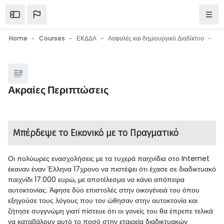
Skip to main content
Open the sidebar
Navi
Home
Courses
ΕΚΔΔΑ
Ασφαλές και δημιουργικό Διαδίκτυο
Blocks
Ακραίες Περιπτώσεις
Blocks
Completion requirements
Μπέρδεψε το Εικονικό με το Πραγματικό
Οι πολύωρες ενασχολήσεις με τα τυχερά παιχνίδια στο Internet
έκαναν έναν Έλληνα 17χρονο να πιστέψει ότι έχασε σε διαδικτυακό
παιχνίδι 17.000 ευρώ, με αποτέλεσμα να κάνει απόπειρα
αυτοκτονίας. Άφησε δύο επιστολές στην οικογένειά του όπου
εξηγούσε τους λόγους που τον ώθησαν στην αυτοκτονία και
ζήτησε συγγνώμη γιατί πίστευε ότι οι γονείς του θα έπρεπε τελικά
να καταβάλουν αυτό το ποσό στην εταιρεία διαδικτυακών