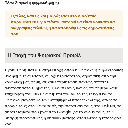
Πόσο διαρκεί η ψηφιακή φήμη;
Ό,τι λες, κάνεις και μοιράζεσαι στο Διαδίκτυο
παραμένει εκεί για πάντα. Μπορεί να είναι αδύνατο να
διαγράψεις τελείως ή να αποκρύψεις τις δημοσιεύσεις
σου.
Η Εποχή του Ψηφιακού Προφίλ
Έχουμε ήδη εισέλθει στην εποχή όπου η ψηφιακή ή η ηλεκτρονική
μας φήμη είναι εξίσου, αν όχι περισσότερο, σημαντική από την
κοινωνική μας φήμη, σε κάθε περίπτωση πάντως αποτελεί
αναπόσπαστο τμήμα της. Είναι πλέον γεγονός ότι σήμερα κάθε
επιχείρηση που θέλει να σέβεται τον εαυτό της ελέγχει και το
ψηφιακό βιογραφικό των υποψηφίων υπαλλήλων της, όπως το
προφίλ τους στο Facebook, την παρουσία τους στο Twitter, τα
αποτελέσματα που βγάζει το Google για το όνομά τους, την
ύπαρξη προσωπικής ή επαγγελματικής ιστοσελίδας ή ιστολογίου
κοκ.