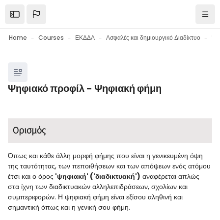
Skip to main content
Open the sidebar
Navi
Home
Courses
ΕΚΔΔΑ
Ασφαλές και δημιουργικό Διαδίκτυο
Blocks
Ψηφιακό προφίλ - Ψηφιακή φήμη
Blocks
Completion requirements
Ορισμός
Όπως και κάθε άλλη μορφή φήμης που είναι η γενικευμένη όψη
της ταυτότητας, των πεποιθήσεων και των απόψεων ενός ατόμου
έτσι και ο όρος
'ψηφιακή' ('διαδικτυακή')
αναφέρεται απλώς
στα ίχνη των διαδικτυακών αλληλεπιδράσεων, σχολίων και
συμπεριφορών. Η ψηφιακή φήμη είναι εξίσου αληθινή και
σημαντική όπως και η γενική σου φήμη.