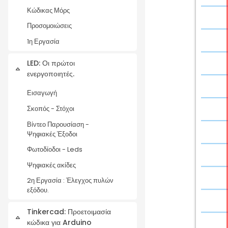
Κώδικας Μόρς
Προσομοιώσεις
1η Εργασία
LED: Οι πρώτοι
Collapse
ενεργοποιητές.
Εισαγωγή
Σκοπός - Στόχοι
Βίντεο Παρουσίαση -
Ψηφιακές Έξοδοι
Φωτοδίοδοι - Leds
Ψηφιακές ακίδες
2η Εργασία : Έλεγχος πυλών
εξόδου.
Tinkercad: Προετοιμασία
Collapse
κώδικα για Arduino