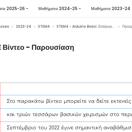
ατα 2025-26
Μαθήματα 2024-25
Μαθήματα 2023-24
urses
2023-24
STEM4
STEM4 - Arduino Basic: Εισαγωγή στην εκπαιδευτική ρομποτική με χρήση του Arduino
Προγρ
E Βίντεο - Παρουσίαση
n requirements
Στο παρακάτω βίντεο μπορείτε να δείτε εκτενείς
και τριών τεσσάρων βασικών χειρισμών στο περ
Σεπτέμβριο του 2022 έγινε σημαντική αναβάθμι