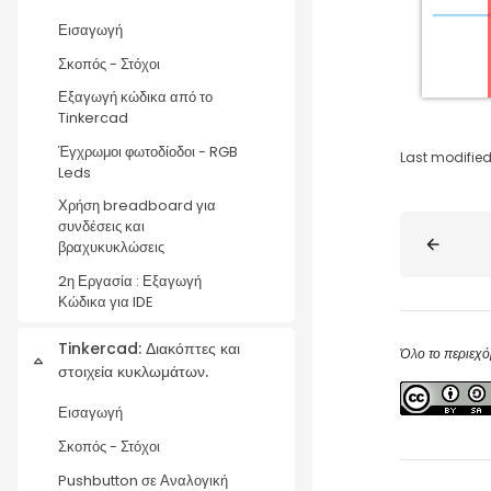
Εισαγωγή
Σκοπός - Στόχοι
Εξαγωγή κώδικα από το
Tinkercad
Έγχρωμοι φωτοδίοδοι - RGB
Last modified
Leds
Χρήση breadboard για
Blocks
συνδέσεις και
βραχυκυκλώσεις
2η Εργασία : Εξαγωγή
Κώδικα για IDE
Tinkercad: Διακόπτες και
Όλο το περιεχό
Collapse
στοιχεία κυκλωμάτων.
Εισαγωγή
Σκοπός - Στόχοι
Pushbutton σε Αναλογική