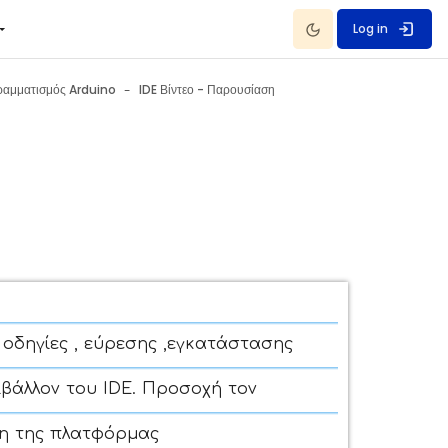
Dark Mode
Log in
αμματισμός Arduino
IDE Βίντεο - Παρουσίαση
 οδηγίες , εύρεσης ,εγκατάστασης
ιβάλλον του IDE. Προσοχή τον
ση της πλατφόρμας