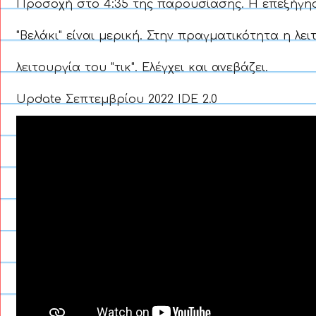
Προσοχή στο 4:35 της παρουσίασης. Η επεξήγησ
"Βελάκι" είναι μερική. Στην πραγματικότητα η λει
λειτουργία του "τικ". Ελέγχει και ανεβάζει.
Update Σεπτεμβρίου 2022 IDE 2.0