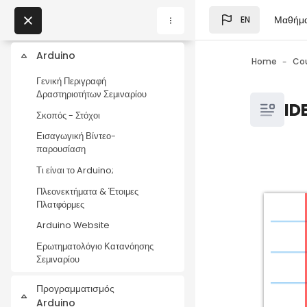
Skip to main content
pe=name}
Μαθήμ
EN
SELFIEforTEACHERS
Blocks
My Courses
Arduino
Collapse
Home
Co
Blocks
Γενική Περιγραφή
Δραστηριοτήτων Σεμιναρίου
Blocks
ID
Σκοπός - Στόχοι
Εισαγωγική Βίντεο-
παρουσίαση
Τι είναι το Arduino;
Blocks
Completio
Πλεονεκτήματα & Έτοιμες
Πλατφόρμες
Arduino Website
Ερωτηματολόγιο Κατανόησης
Σεμιναρίου
Προγραμματισμός
Collapse
Arduino