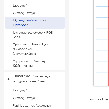
Εισαγωγή
Σκοπός - Στόχοι
Εξαγωγή κώδικα από το
Tinkercad
Έγχρωμοι φωτοδίοδοι - RGB
Leds
Χρήση breadboard για
συνδέσεις και
βραχυκυκλώσεις
2η Εργασία : Εξαγωγή
Κώδικα για IDE
Tinkercad: Διακόπτες και
Collapse
στοιχεία κυκλωμάτων.
Εισαγωγή
Σκοπός - Στόχοι
Last modified
Pushbutton σε Αναλογική