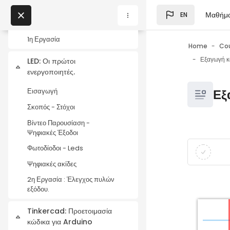
Skip to main content
Κώδικας Μόρς
Μαθήμ
EN
Blocks
Προσομοιώσεις
My Courses
1η Εργασία
Home
Co
Εξαγωγή κ
LED: Οι πρώτοι
Blocks
Collapse
ενεργοποιητές.
Blocks
Εξ
Εισαγωγή
Σκοπός - Στόχοι
Βίντεο Παρουσίαση -
Ψηφιακές Έξοδοι
Blocks
Completio
Φωτοδίοδοι - Leds
Ψηφιακές ακίδες
2η Εργασία : Έλεγχος πυλών
εξόδου.
Tinkercad: Προετοιμασία
Collapse
κώδικα για Arduino