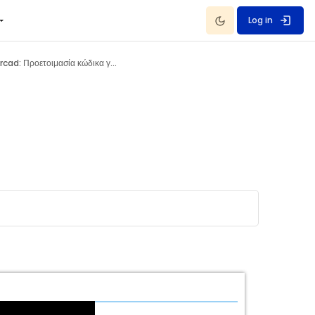
Dark Mode
Log in
Tinkercad: Προετοιμασία κώδικα για Arduino