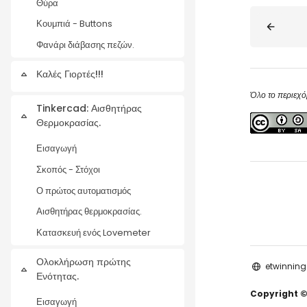
Θύρα
Blocks
Κουμπιά - Buttons
Φανάρι διάβασης πεζών.
Καλές Γιορτές!!!
Collapse
Όλο το περιεχό
Tinkercad: Αισθητήρας
Collapse
Θερμοκρασίας.
Εισαγωγή
Σκοπός - Στόχοι
Ο πρώτος αυτοματισμός
Αισθητήρας θερμοκρασίας.
Κατασκευή ενός Lovemeter
Ολοκλήρωση πρώτης
etwinning
Collapse
Ενότητας.
Copyright ©
Εισαγωγή