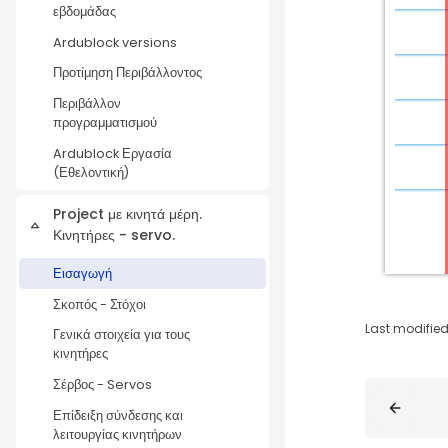
εβδομάδας
Ardublock versions
Προτίμηση Περιβάλλοντος
Περιβάλλον
προγραμματισμού
Ardublock Εργασία
(Εθελοντική)
Project με κινητά μέρη.
Collapse
Κινητήρες - servo.
Εισαγωγή
Σκοπός - Στόχοι
Last modified
Γενικά στοιχεία για τους
κινητήρες
Σέρβος - Servos
Blocks
Επίδειξη σύνδεσης και
λειτουργίας κινητήρων