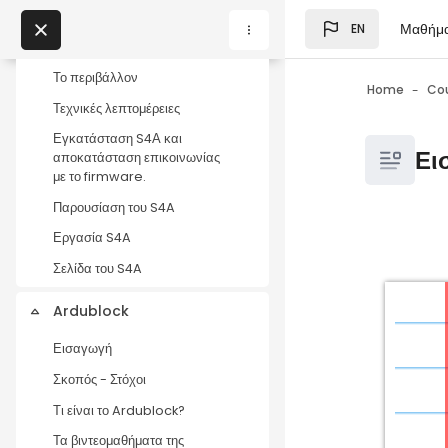
Skip to main content
Μαθήμ
Τι είναι το Scratch for
EN
Blocks
Arduino
My Courses
Το περιβάλλον
Home
Co
Τεχνικές λεπτομέρειες
Blocks
Εγκατάσταση S4Α και
Blocks
Ει
αποκατάσταση επικοινωνίας
με το firmware.
Παρουσίαση του S4A
Εργασία S4A
Blocks
Completio
Σελίδα του S4A
Ardublock
Collapse
Εισαγωγή
Σκοπός - Στόχοι
Τι είναι το Ardublock?
Τα βιντεομαθήματα της