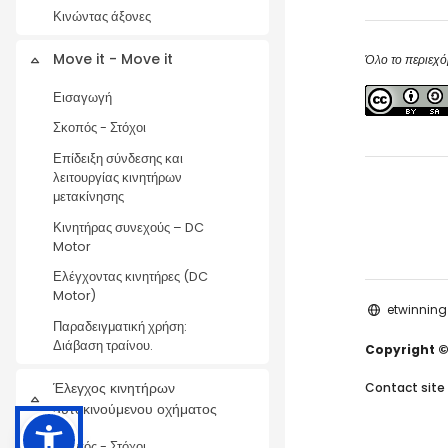
Κινώντας άξονες
Move it - Move it
Όλο το περιεχό
Collapse
Εισαγωγή
Σκοπός - Στόχοι
Επίδειξη σύνδεσης και
λειτουργίας κινητήρων
μετακίνησης
Κινητήρας συνεχούς – DC
Motor
Ελέγχοντας κινητήρες (DC
Motor)
etwinning
Παραδειγματική χρήση:
Διάβαση τραίνου.
Copyright ©
Έλεγχος κινητήρων
Contact site
Collapse
αυτοκινούμενου οχήματος
Σκοπός - Στόχοι