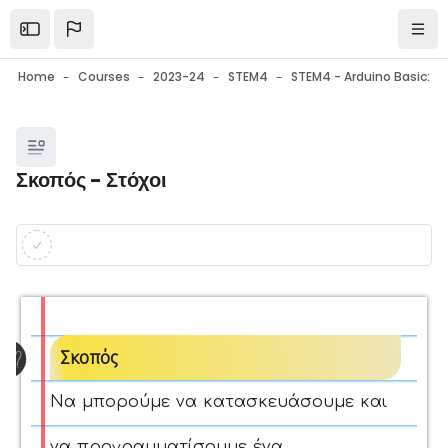
Skip to main content
Open the sidebar
Navi
Home
Courses
2023-24
STEM4
Blocks
Σκοπός - Στόχοι
Blocks
Completion requirements
Σκοπός
Να μπορούμε να κατασκευάσουμε και
να προγραμματίσουμε ένα