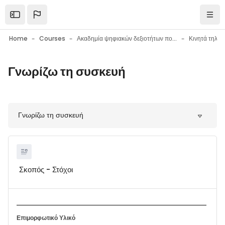
Skip to main content
Open the sidebar
Navi
Home
Courses
Ακαδημία ψηφιακών δεξιοτήτων πολιτών
Γνωρίζω τη συσκευή
Blocks
Blocks
Γνωρίζω τη συσκευή
Σκοπός - Στόχοι
Επιμορφωτικό Υλικό