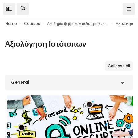
Skip to main content
Open the sidebar
Navi
Home
Courses
Ακαδημία ψηφιακών δεξιοτήτων πολιτών
Αξιολόγηση 
Αξιολόγηση Ιστότοπων
Blocks
Blocks
Collapse all
General