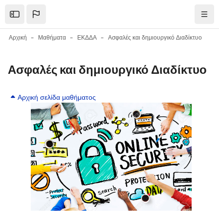
Μετάβαση στο κεντρικό περιεχόμενο
Open the sidebar
Πλοή
Αρχική
Μαθήματα
ΕΚΔΔΑ
Ασφαλές και δημιουργικό Διαδίκτυο
Ασφαλές και δημιουργικό Διαδίκτυο
Μπλοκ
Μπλοκ
Αρχική σελίδα μαθήματος