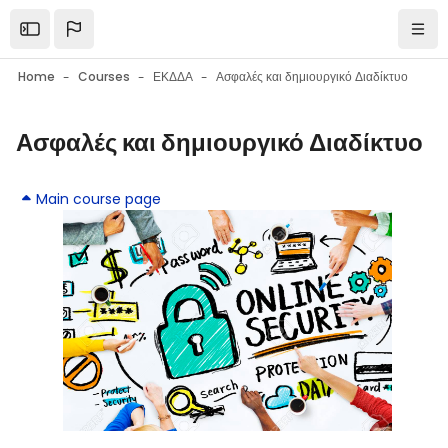
Skip to main content
Open the sidebar
Navi
Home
Courses
ΕΚΔΔΑ
Ασφαλές και δημιουργικό Διαδίκτυο
Ασφαλές και δημιουργικό Διαδίκτυο
Blocks
Blocks
Main course page