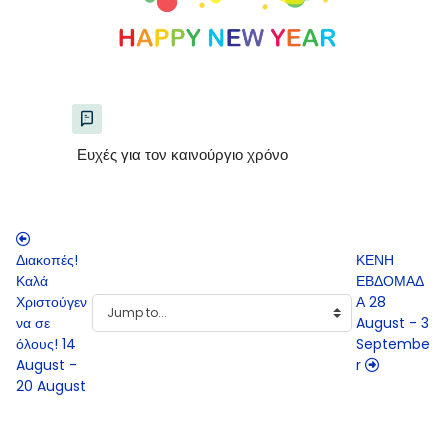
Ευχές για τον καινούργιο χρόνο
Διακοπές!
ΚΕΝΗ
Καλά
ΕΒΔΟΜΑΔ
Χριστούγεν
Α 28
να σε
August - 3
όλους! 14
Septembe
August -
r
20 August
Blocks
Blocks